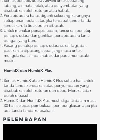
Semak penapis udara AirMini untuk sebarang
lubang, air mata, retak, atau penyumbatan yang
disebabkan oleh kotoran atau habuk.
Penapis udara harus diganti sekurang-kurangnya
setiap enam bulan atau jika terdapat tanda-tanda
kerosakan. Ia tidak boleh dibasuh.
Untuk menukar penapis udara, luncurkan penutup
penapis udara dan gantikan penapis udara lama
dengan yang baru.
Pasang penutup penapis udara sekali lagi, dan
pastikan ia dipasang sepanjang masa untuk
mengelakkan air dan habuk daripada memasuki
mesin.
HumidX dan HumidX Plus
Semak HumidX atau HumidX Plus setiap hari untuk
tanda-tanda kerosakan atau penyumbatan yang
disebabkan oleh kotoran dan debu. Mereka tidak
boleh dibasuh.
HumidX
dan HumidX Plus mesti diganti dalam masa
30 hari selepas pembukaan pembungkusan atau jika
ada tanda-tanda kerosakan.
Pelembapan