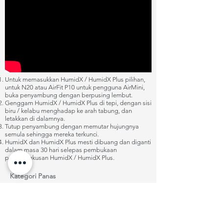
Untuk memasukkan HumidX / HumidX Plus pilihan,
untuk N20 atau AirFit P10 untuk pengguna AirMini,
buka penyambung dengan berpusing lembut.
Genggam HumidX / HumidX Plus di tepi, dengan sisi
biru / kelabu menghadap ke arah tabung, dan
letakkan di dalamnya.
Tutup penyambung dengan memutar hujungnya
semula sehingga mereka terkunci.
HumidX dan HumidX Plus mesti dibuang dan diganti
dalam masa 30 hari selepas pembukaan
pembungkusan HumidX / HumidX Plus.
Kategori Panas
ResMed AirMini ™ AutoSet ™
ResMed AirSense ™ 10 AutoSet ™
ResMed AirSense ™ 10 AutoSet ™ Untuk